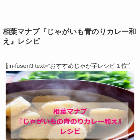
相葉マナブ『じゃがいも青のりカレー和
え』レシピ
[jin-fusen3 text=”おすすめじゃが芋レシピ１位”]