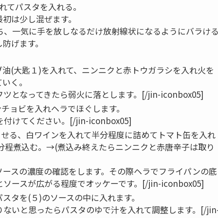
れてパスタを入れる。
最初は少し混ぜます。
スタを持ち、一気に手を放しなるだけ放射線状になるようにバラけ
し防げます。
油(大匙１)を入れて、ニンニクと赤トウガラシを入れ火を
ていく。
フツとなってきたら弱火に落とします。[/jin-iconbox05]
ンチョビを入れヘラでほぐします。
付けてください。[/jin-iconbox05]
ませる、白ワインを入れて半分程度に詰めてトマト缶を入れ
2分程煮込む。→(煮込み終えたらニンニクと赤唐辛子は取り
見して、ソースの濃度の確認をします。その際ヘラでフライパンの底
が広がる程度でオッケーです。[/jin-iconbox05]
スタを(５)のソースの中に入れます。
スが足りないと思ったらパスタのゆで汁を入れて調整します。[/jin