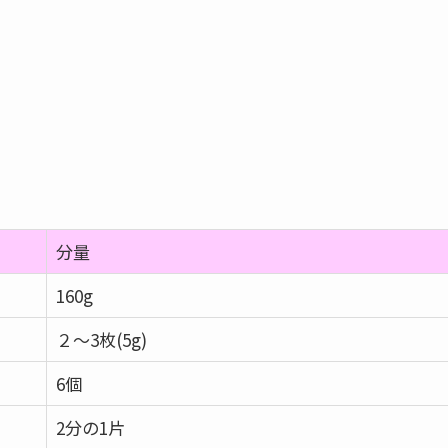
分量
160g
２～3枚(5g)
6個
2分の1片