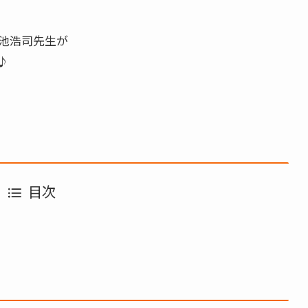
池浩司先生が
♪
目次