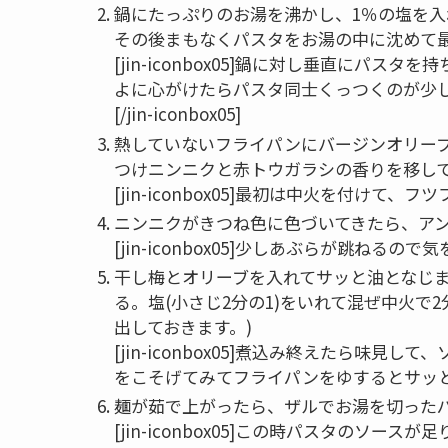
鍋にたっぷりのお湯を沸かし、1％の塩を入
その後まもなくパスタをお湯の中に沈めて
[jin-iconbox05]鍋に対し垂直にパ
よに心がけたらパスタ同士くっつくのが少
[/jin-iconbox05]
熱していないフライパンにバージンオリーブ
つけニンニクと赤トウガラシの香りを移し
[jin-iconbox05]最初は中火を付けて、フツ
ニンニクがきつね色に色づいてきたら、ア
[jin-iconbox05]少しあぶらが跳ねるので気を
干し梅とオリーブを入れてサッと油となじ
る。塩(小さじ2分の1)をいれて混ぜ中火で
出しておきます。)
[jin-iconbox05]煮込み終えたら味
をこそげてみてフライパンをゆするとサッとソース
麺が茹で上がったら、ザルでお湯を切ったパ
[jin-iconbox05]この時パスタのソー