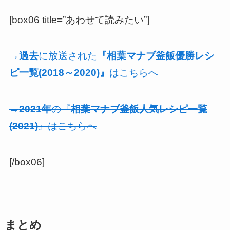
[box06 title=”あわせて読みたい”]
→
過去
に放送された
『相葉マナブ釜飯優勝レシ
ピ一覧(2018～2020)』
はこちらへ
→
2021年
の『
相葉マナブ釜飯人気レシピ一覧
(2021)
』はこちらへ
[/box06]
まとめ