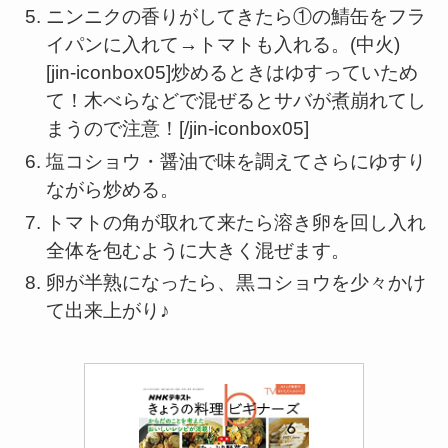
ニンニクの香りがしてきたら①の鯖缶をフラ
イパンに入れて→トマトも入れる。(中火)
[jin-iconbox05]炒めるときはゆすっていため
て！木べらなどで混ぜるとサバが煮崩れてし
まうので注意！[/jin-iconbox05]
塩コショウ・醤油で味を調えてさらにゆすり
ながら炒める。
トマトの角が取れて来たら溶き卵を回し入れ
全体を包むように大きく混ぜます。
卵が半熟になったら、黒コショウを少々かけ
て出来上がり♪