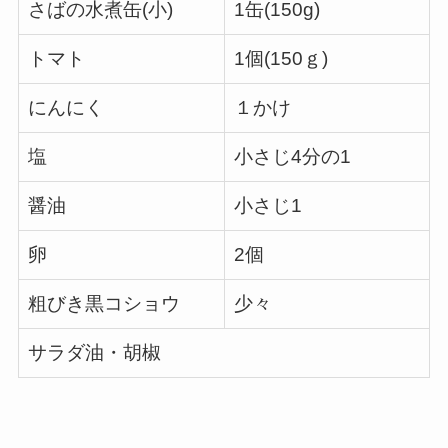
さばの水煮缶(小)
1缶(150g)
トマト
1個(150ｇ)
にんにく
１かけ
塩
小さじ4分の1
醤油
小さじ1
卵
2個
粗びき黒コショウ
少々
サラダ油・胡椒