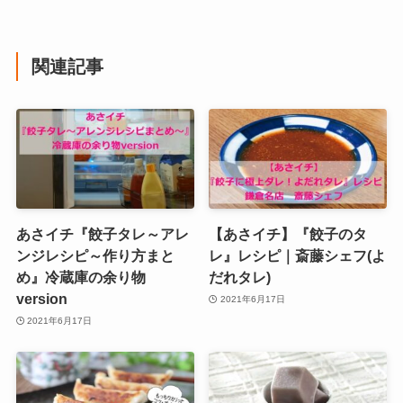
関連記事
あさイチ『餃子タレ～アレ
【あさイチ】『餃子のタ
ンジレシピ～作り方まと
レ』レシピ｜斎藤シェフ(よ
め』冷蔵庫の余り物
だれタレ)
version
2021年6月17日
2021年6月17日