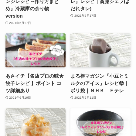
ンジレシピ～作り方まと
レ』レシピ｜斎藤シェフ(よ
め』冷蔵庫の余り物
だれタレ)
version
2021年6月17日
2021年6月17日
あさイチ【名店プロの味★
まる得マガジン『小豆とミ
餃子レシピ 】ポイント コ
ルクのアイス』レシピ⑫｜
ツ詳細あり
ポリ袋｜ＮＨＫ Ｅテレ
2021年6月16日
2021年6月11日