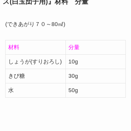
ス(白玉団子用)』材料 分量
(できあがり７０～80㎖)
材料
分量
しょうが(すりおろし)
10g
きび糖
30g
水
50g