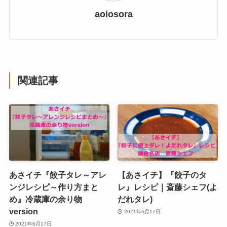
aoiosora
関連記事
あさイチ『餃子タレ～アレ
【あさイチ】『餃子のタ
ンジレシピ～作り方まと
レ』レシピ｜斎藤シェフ(よ
め』冷蔵庫の余り物
だれタレ)
version
2021年6月17日
2021年6月17日