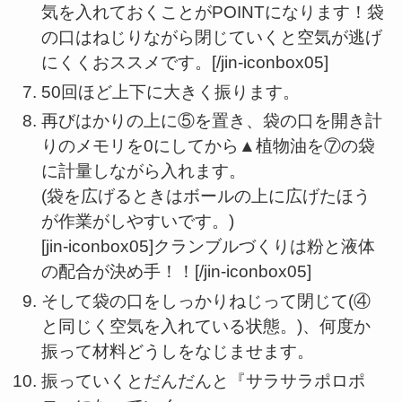
気を入れておくことがPOINTになります！袋
の口はねじりながら閉じていくと空気が逃げ
にくくおススメです。[/jin-iconbox05]
50回ほど上下に大きく振ります。
再びはかりの上に⑤を置き、袋の口を開き計
りのメモリを0にしてから▲植物油を⑦の袋
に計量しながら入れます。
(袋を広げるときはボールの上に広げたほう
が作業がしやすいです。)
[jin-iconbox05]クランブルづくりは粉と液体
の配合が決め手！！[/jin-iconbox05]
そして袋の口をしっかりねじって閉じて(④
と同じく空気を入れている状態。)、何度か
振って材料どうしをなじませます。
振っていくとだんだんと『サラサラポロポ