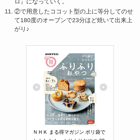
ロ』になっていく。
②で用意したココット型の上に等分してのせ
て180度のオーブンで23分ほど焼いて出来上
がり♪
ＮＨＫ まる得マガジン ポリ袋で