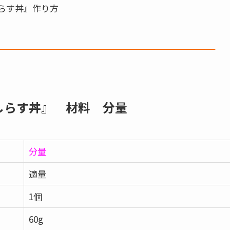
らす丼』作り方
しらす丼』 材料 分量
分量
適量
1個
60g