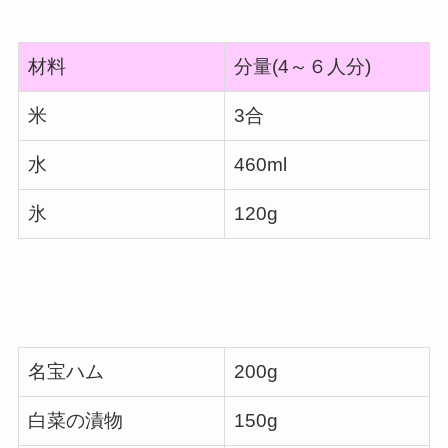
材料
分量(4～６人分)
米
3合
水
460ml
氷
120g
名宝ハム
200g
白菜の漬物
150g