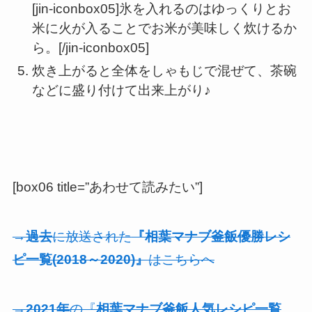
[jin-iconbox05]氷を入れるのはゆっくりとお
米に火が入ることでお米が美味しく炊けるか
ら。[/jin-iconbox05]
炊き上がると全体をしゃもじで混ぜて、茶碗
などに盛り付けて出来上がり♪
[box06 title=”あわせて読みたい”]
→
過去
に放送された
『相葉マナブ釜飯優勝レシ
ピ一覧(2018～2020)』
はこちらへ
→
2021年
の『
相葉マナブ釜飯人気レシピ一覧