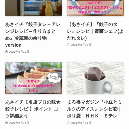
あさイチ『餃子タレ～アレ
【あさイチ】『餃子のタ
ンジレシピ～作り方まと
レ』レシピ｜斎藤シェフ(よ
め』冷蔵庫の余り物
だれタレ)
version
2021年6月17日
2021年6月17日
あさイチ【名店プロの味★
まる得マガジン『小豆とミ
餃子レシピ 】ポイント コ
ルクのアイス』レシピ⑫｜
ツ詳細あり
ポリ袋｜ＮＨＫ Ｅテレ
2021年6月16日
2021年6月11日