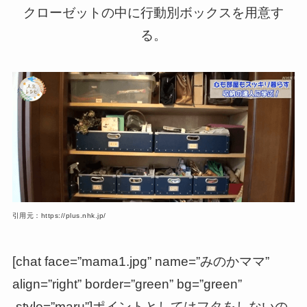
クローゼットの中に行動別ボックスを用意す
る。
引用元：https://plus.nhk.jp/
[chat face=”mama1.jpg” name=”みのかママ”
align=”right” border=”green” bg=”green”
style=”maru”]ポイントとしてはフタをしないの