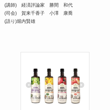
(講師) 経済評論家 勝間 和代
(司会) 賀来千香子 小澤 康喬
(語り)堀内賢雄