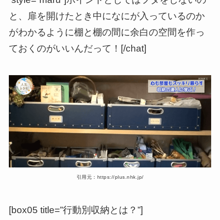
と、扉を開けたとき中になにが入っているのか
がわかるように棚と棚の間に余白の空間を作っ
ておくのがいいんだって！[/chat]
引用元：https://plus.nhk.jp/
[box05 title=”行動別収納とは？”]