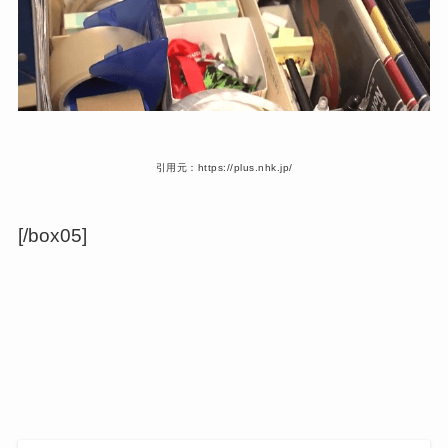
引用元：https://plus.nhk.jp/
[/box05]