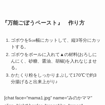
『万能ごぼうペースト』
作り方
ゴボウを5㎝幅にカットして、縦3等分にカッ
トする。
ゴボウをボールに入れて▲の材料(おろしに
んにく、砂糖、醤油、胡椒)を入れなじませ
る。
かたくり粉をしっかりまぶして170℃で約3
分揚げると出来上がり♪
[chat face=”mama1.jpg” name=”みのかママ”