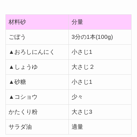
材料砂
分量
ごぼう
3分の1本(100g)
▲おろしにんにく
小さじ1
▲しょうゆ
大さじ２
▲砂糖
小さじ1
▲コショウ
少々
かたくり粉
大さじ3
サラダ油
適量