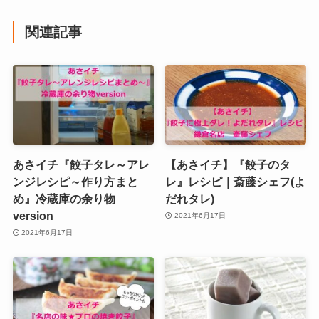
関連記事
あさイチ『餃子タレ～アレ
【あさイチ】『餃子のタ
ンジレシピ～作り方まと
レ』レシピ｜斎藤シェフ(よ
め』冷蔵庫の余り物
だれタレ)
version
2021年6月17日
2021年6月17日