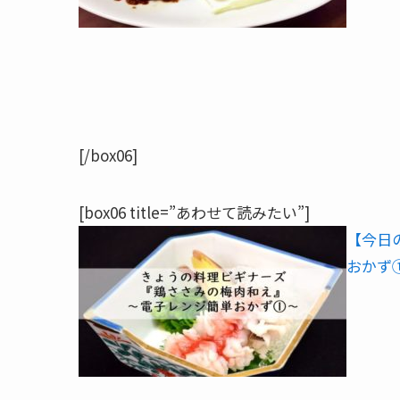
[/box06]
[box06 title=”あわせて読みたい”]
【今日
おかず