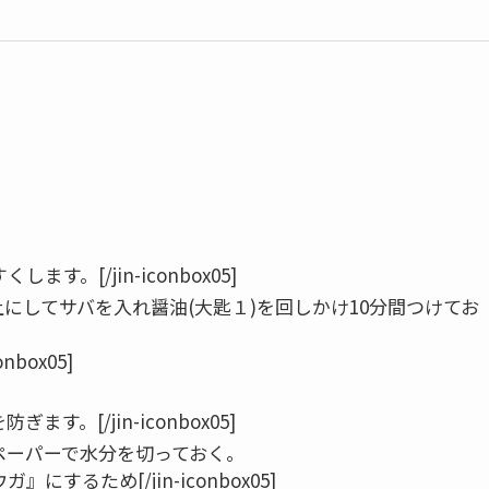
します。[/jin-iconbox05]
にしてサバを入れ醤油(大匙１)を回しかけ10分間つけてお
nbox05]
ぎます。[/jin-iconbox05]
ペーパーで水分を切っておく。
』にするため[/jin-iconbox05]