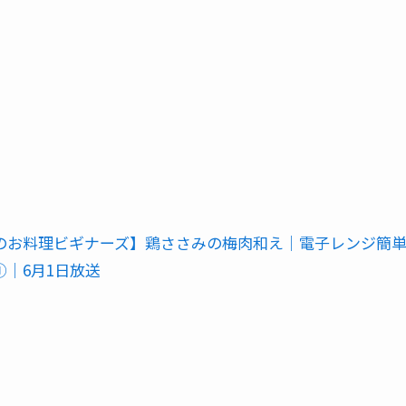
のお料理ビギナーズ】鶏ささみの梅肉和え｜電子レンジ簡
①｜6月1日放送