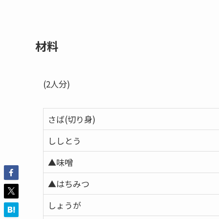
材料
(2人分)
さば(切り身)
ししとう
▲味噌
▲はちみつ
しょうが