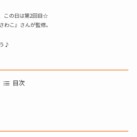
、この日は第2回目☆
さわこ』さんが監修。
う♪
目次