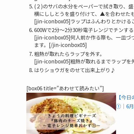
(２)のサバの水分をペーパーで拭き取り、
横にししとうを盛り付けて、▲を合わせた
[jin-iconbox05]ラップはふんわりとかけること。
600Wで2分～2分30秒電子レンジでチンす
[jin-iconbox05]何人前か作る際も
ます。[/jin-iconbox05]
粗熱が取れたらラップを外す。
[jin-iconbox05]粗熱が取れるまでラップ
はりショウガをのせて出来上がり♪
[box06 title=”あわせて読みたい”]
【今日
①｜6月