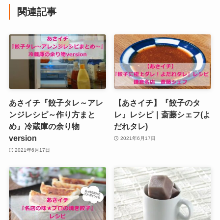
関連記事
あさイチ『餃子タレ～アレ
【あさイチ】『餃子のタ
ンジレシピ～作り方まと
レ』レシピ｜斎藤シェフ(よ
め』冷蔵庫の余り物
だれタレ)
version
2021年6月17日
2021年6月17日