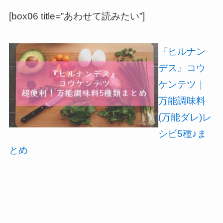
[box06 title=”あわせて読みたい”]
『ヒルナン
デス』コウ
ケンテツ｜
万能調味料
(万能ダレ)レ
シピ5種♪ま
とめ