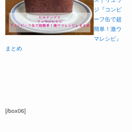
ジ『コンビ
ーフ缶で超
簡単！激ウ
マレシピ』
まとめ
[/box06]