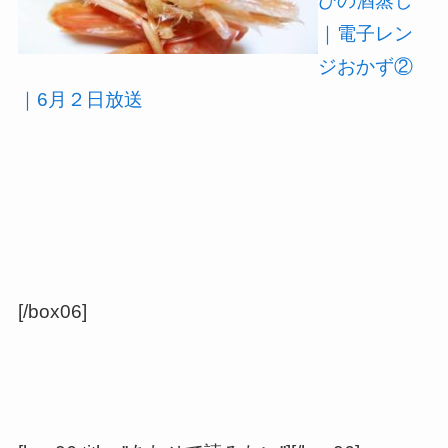
びの酒蒸し
｜電子レン
ジおかず②
｜6月２日放送
[/box06]