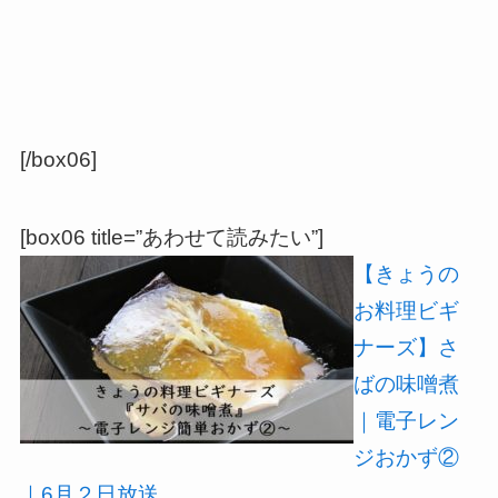
[/box06]
[box06 title=”あわせて読みたい”]
【きょうの
お料理ビギ
ナーズ】さ
ばの味噌煮
｜電子レン
ジおかず②
｜6月２日放送