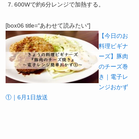
600Wで約6分レンジで加熱する。
[box06 title=”あわせて読みたい”]
【今日のお
料理ビギナ
ーズ】豚肉
のチーズ巻
き｜電子レ
ンジおかず
①｜6月1日放送