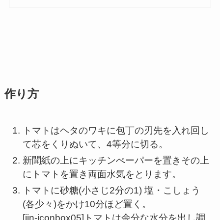
作り方
トマトはヘタのワキに包丁の刃先を入れ回し
て芯をくりぬいて、4等分に切る。
新聞紙の上にキッチンぺーパーを置きその上
にトマトを置き両面水気をとります。
トマトに砂糖(小さじ2分の1) 塩・こしょう
(各少々)をかけ10分ほど置く。
[jin-iconbox05]トマトは余分な水分を出し調