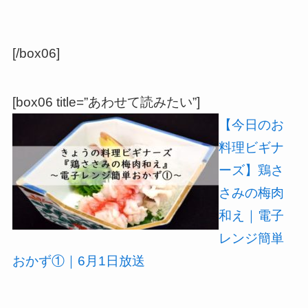
[/box06]
[box06 title=”あわせて読みたい”]
【今日のお
料理ビギナ
ーズ】鶏さ
さみの梅肉
和え｜電子
レンジ簡単
おかず①｜6月1日放送