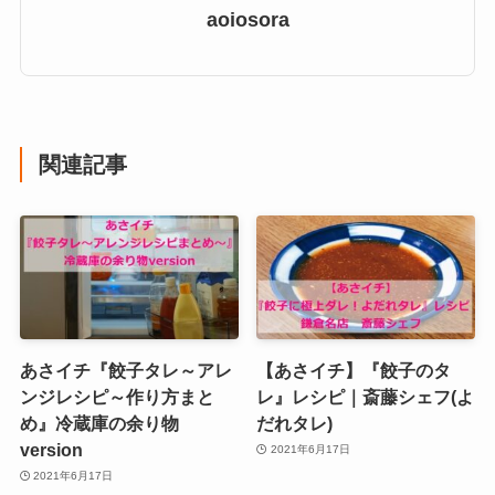
aoiosora
関連記事
あさイチ『餃子タレ～アレ
【あさイチ】『餃子のタ
ンジレシピ～作り方まと
レ』レシピ｜斎藤シェフ(よ
め』冷蔵庫の余り物
だれタレ)
version
2021年6月17日
2021年6月17日