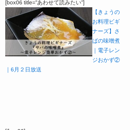
[box06 title=”あわせて読みたい”]
【きょうの
お料理ビギ
ナーズ】さ
ばの味噌煮
｜電子レン
ジおかず②
｜6月２日放送