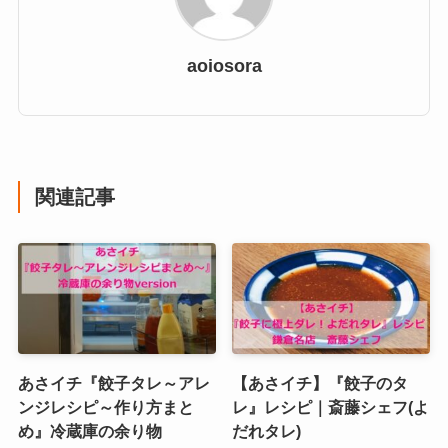
aoiosora
関連記事
あさイチ『餃子タレ～アレ
【あさイチ】『餃子のタ
ンジレシピ～作り方まと
レ』レシピ｜斎藤シェフ(よ
め』冷蔵庫の余り物
だれタレ)