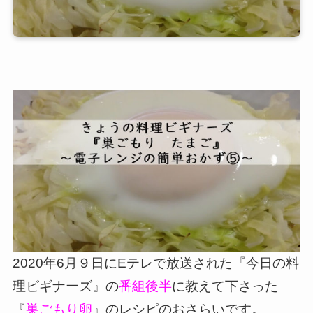
2020年6月９日にEテレで放送された『今日の料
理ビギナーズ』の
番組後半
に教えて下さった
『
巣ごもり卵
』のレシピのおさらいです。