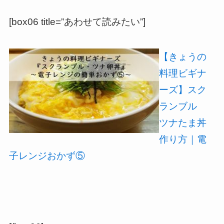
[box06 title=”あわせて読みたい”]
【きょうの
料理ビギナ
ーズ】スク
ランブル
ツナたま丼
作り方｜電
子レンジおかず⑤