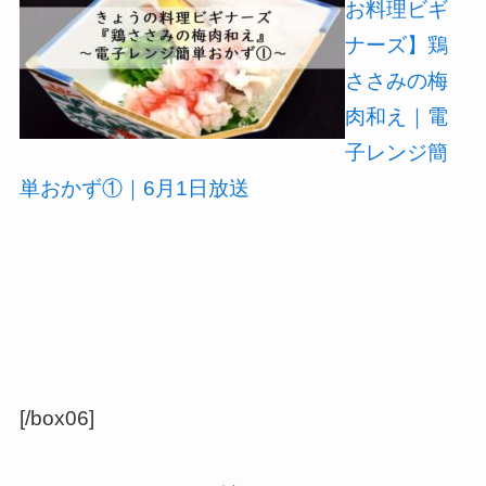
お料理ビギ
ナーズ】鶏
ささみの梅
肉和え｜電
子レンジ簡
単おかず①｜6月1日放送
[/box06]