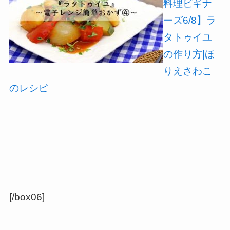
料理ビギナ
ーズ6/8】ラ
タトゥイユ
の作り方|ほ
りえさわこ
のレシピ
[/box06]