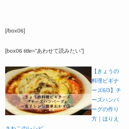
[/box06]
[box06 title=”あわせて読みたい”]
【きょうの
料理ビギナ
ーズ6/3】チ
ーズハンバ
ーグの作り
方｜ほりえ
さわこのレシピ