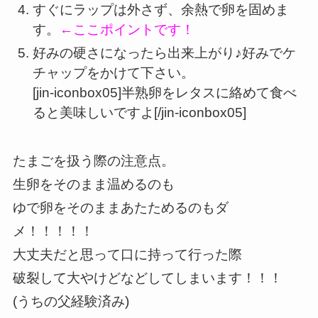
すぐにラップは外さず、余熱で卵を固めま
す。
←ここポイントです！
好みの硬さになったら出来上がり♪好みでケ
チャップをかけて下さい。
[jin-iconbox05]半熟卵をレタスに絡めて食べ
ると美味しいですよ[/jin-iconbox05]
たまごを扱う際の注意点。
生卵をそのまま温めるのも
ゆで卵をそのままあたためるのもダ
メ！！！！！
大丈夫だと思って口に持って行った際
破裂して大やけどなどしてしまいます！！！
(うちの父経験済み)