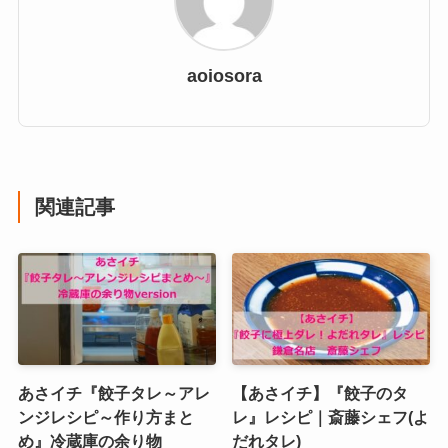
aoiosora
関連記事
あさイチ『餃子タレ～アレ
【あさイチ】『餃子のタ
ンジレシピ～作り方まと
レ』レシピ｜斎藤シェフ(よ
め』冷蔵庫の余り物
だれタレ)