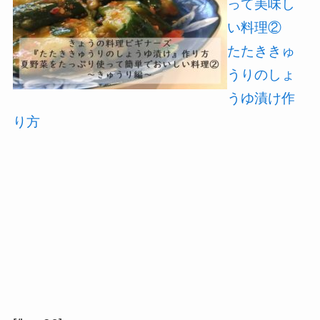
って美味し
い料理②
たたききゅ
うりのしょ
うゆ漬け作
り方