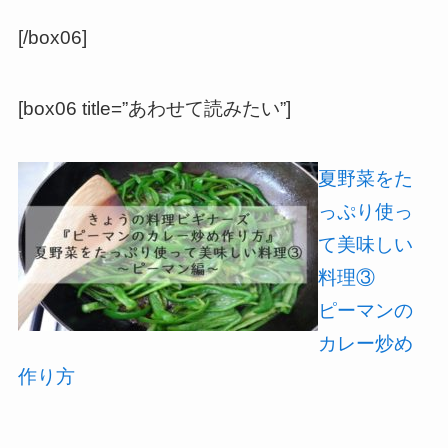
[/box06]
[box06 title=”あわせて読みたい”]
夏野菜をた
っぷり使っ
て美味しい
料理③
ピーマンの
カレー炒め
作り方