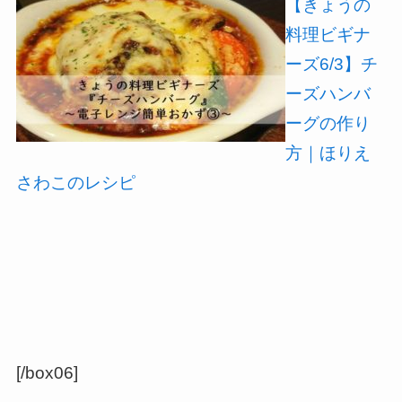
【きょうの
料理ビギナ
ーズ6/3】チ
ーズハンバ
ーグの作り
方｜ほりえ
さわこのレシピ
[/box06]