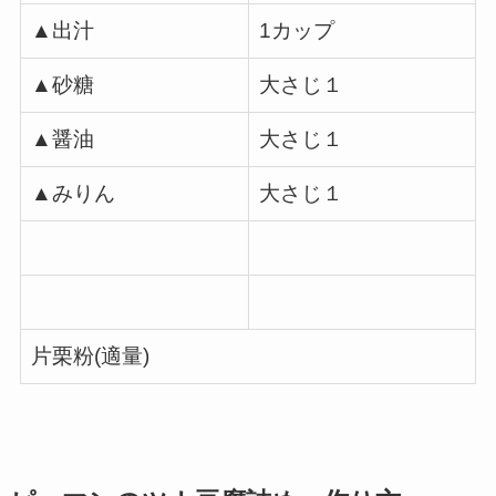
▲出汁
1カップ
▲砂糖
大さじ１
▲醤油
大さじ１
▲みりん
大さじ１
片栗粉(適量)