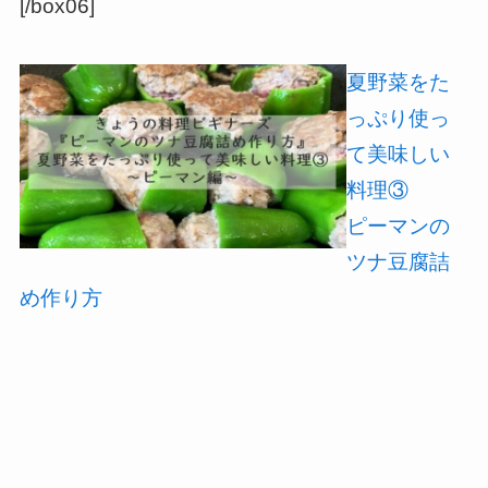
[/box06]
夏野菜をた
っぷり使っ
て美味しい
料理③
ピーマンの
ツナ豆腐詰
め作り方