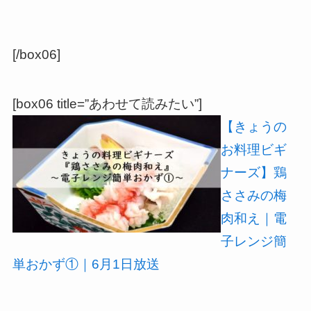
[/box06]
[box06 title=”あわせて読みたい”]
【きょうの
お料理ビギ
ナーズ】鶏
ささみの梅
肉和え｜電
子レンジ簡
単おかず①｜6月1日放送