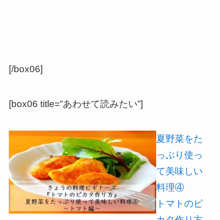
[/box06]
[box06 title=”あわせて読みたい”]
夏野菜をた
っぷり使っ
て美味しい
料理④
トマトのピ
カタ作り方