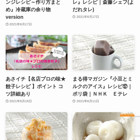
ンジレシピ～作り方まと
レ』レシピ｜斎藤シェフ(よ
め』冷蔵庫の余り物
だれタレ)
version
2021年6月17日
2021年6月17日
あさイチ【名店プロの味★
まる得マガジン『小豆とミ
餃子レシピ 】ポイント コ
ルクのアイス』レシピ⑫｜
ツ詳細あり
ポリ袋｜ＮＨＫ Ｅテレ
2021年6月16日
2021年6月11日