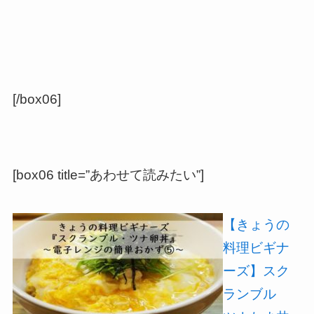
[/box06]
[box06 title=”あわせて読みたい”]
【きょうの
料理ビギナ
ーズ】スク
ランブル