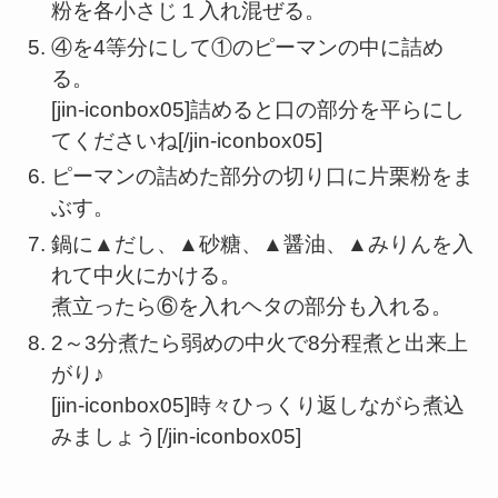
粉を各小さじ１入れ混ぜる。
④を4等分にして①のピーマンの中に詰め
る。
[jin-iconbox05]詰めると口の部分を平らにし
てくださいね[/jin-iconbox05]
ピーマンの詰めた部分の切り口に片栗粉をま
ぶす。
鍋に▲だし、▲砂糖、▲醤油、▲みりんを入
れて中火にかける。
煮立ったら⑥を入れヘタの部分も入れる。
2～3分煮たら弱めの中火で8分程煮と出来上
がり♪
[jin-iconbox05]時々ひっくり返しながら煮込
みましょう[/jin-iconbox05]