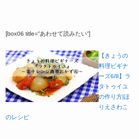
[box06 title=”あわせて読みたい”]
【きょうの
料理ビギナ
ーズ6/8】ラ
タトゥイユ
の作り方|ほ
りえさわこ
のレシピ