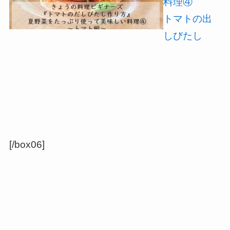
料理④
トマトの出
しびたし
[/box06]