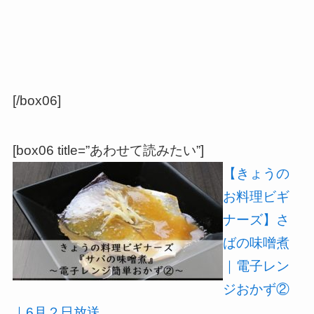
[/box06]
[box06 title=”あわせて読みたい”]
【きょうの
お料理ビギ
ナーズ】さ
ばの味噌煮
｜電子レン
ジおかず②
｜6月２日放送