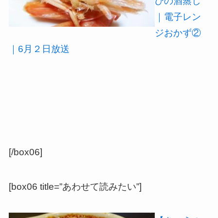
びの酒蒸し
｜電子レン
ジおかず②
｜6月２日放送
[/box06]
[box06 title=”あわせて読みたい”]