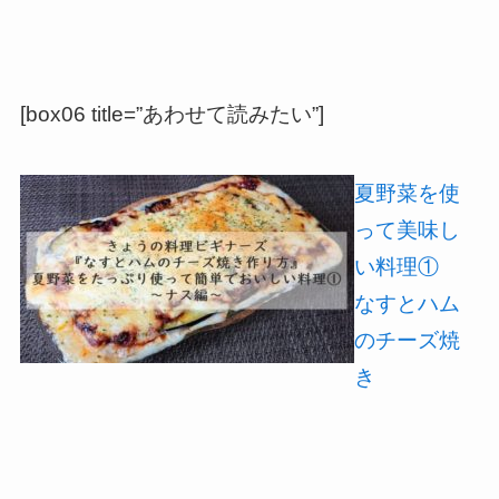
[box06 title=”あわせて読みたい”]
夏野菜を使
って美味し
い料理①
なすとハム
のチーズ焼
き