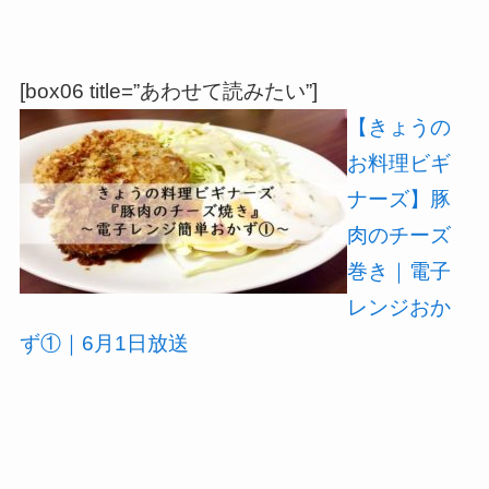
[box06 title=”あわせて読みたい”]
【きょうの
お料理ビギ
ナーズ】豚
肉のチーズ
巻き｜電子
レンジおか
ず①｜6月1日放送