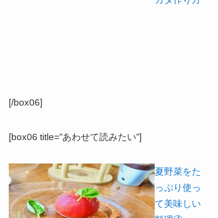
[/box06]
[box06 title=”あわせて読みたい”]
夏野菜をた
っぷり使っ
て美味しい