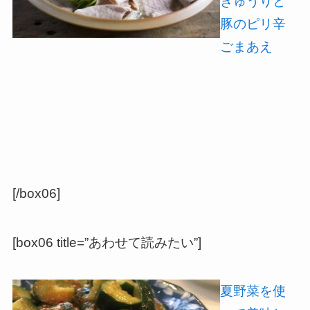
きゅうりと
豚のピリ辛
ごまあえ
[/box06]
[box06 title=”あわせて読みたい”]
夏野菜を使