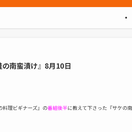
の南蛮漬け』8月10日
日の料理ビギナーズ』の
番組後半
に教えて下さった『サケの