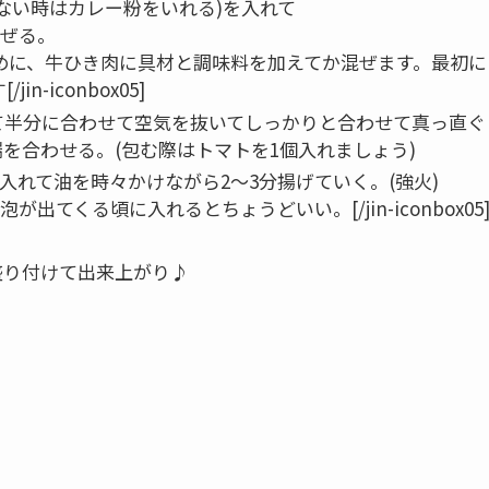
ない時はカレー粉をいれる)を入れて
混ぜる。
くするために、牛ひき肉に具材と調味料を加えてか混ぜます。最初に
-iconbox05]
て半分に合わせて空気を抜いてしっかりと合わせて真っ直ぐ
を合わせる。(包む際はトマトを1個入れましょう)
入れて油を時々かけながら2～3分揚げていく。(強火)
ると泡が出てくる頃に入れるとちょうどいい。[/jin-iconbox05
。
盛り付けて出来上がり♪