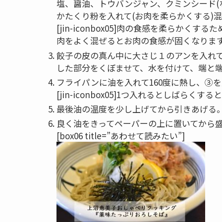
塩、醤油、トウバンジャン、クミンシード(
かたくり粉を入れて(お肉を柔らかくする)
[jin-iconbox05]肉の食感を柔らか
肉をよく混ぜるとお肉の食感が固くなります[/jin
餃子の皮の真ん中に大さじ１のアンを入れ
した部分をくぼませて、水を付けて、端と端
フライパンに油を入れて160度に熱し、③を
[jin-iconbox05]1つ入れるとしばらくす
最後油の温度を少し上げてから引きあげる
良く油をきってペーパーの上に置いてから
[box06 title=”あわせて読みたい”]