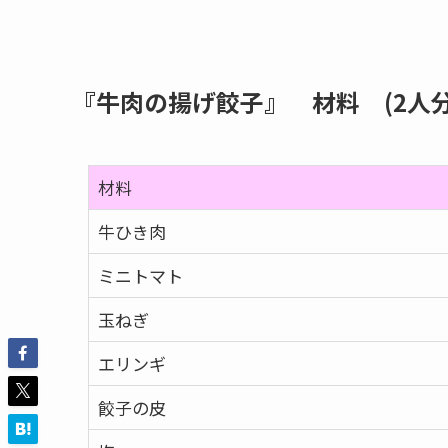
『牛肉の揚げ餃子』
材料 (2人分
材料
牛ひき肉
ミニトマト
玉ねぎ
エリンギ
餃子の皮